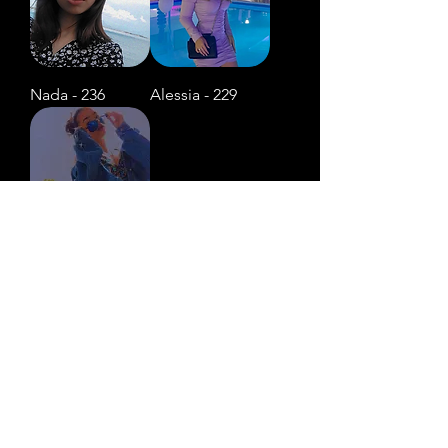
Nada - 236
Alessia - 229
Martina - 239
7
/
8
Servizi
Azienda
Social
Management
Chi siamo
Pubblicità
Apri la tua
E-Commerce
Agenzia