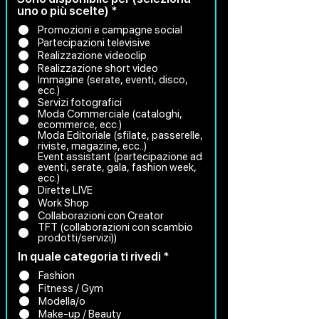
O
uno o più scelte)
*
b
Promozioni e campagne social
b
Partecipazioni televisive
l
Realizzazione videoclip
i
Realizzazione short video
g
Immagine (serate, eventi, disco,
a
ecc.)
t
Servizi fotografici
o
Moda Commerciale (cataloghi,
r
ecommerce, ecc.)
i
Moda Editoriale (sfilate, passerelle,
o
riviste, magazine, ecc..)
Event assistant (partecipazione ad
eventi, serate, gala, fashion week,
ecc.)
Dirette LIVE
Work Shop
Collaborazioni con Creator
TFT (collaborazioni con scambio
prodotti/servizi))
O
In quale categoria ti rivedi
*
b
Fashion
b
Fitness / Gym
l
Modella/o
i
Make-up / Beauty
g