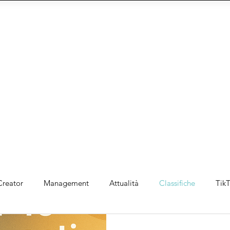
 AGENZIA
INFLUENCER E MODELS
FORMAT
CY
Social Management
IA
eCommerce
Siti We
Creator
Management
Attualità
Classifiche
Tik