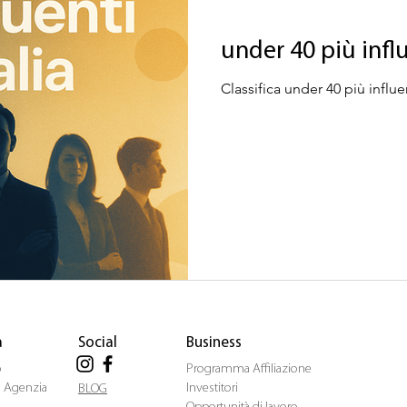
under 40 più influe
Classifica under 40 più influent
a
Social
Business
o
Programma Affiliazione
ua Agenzia
Investitori
BLOG