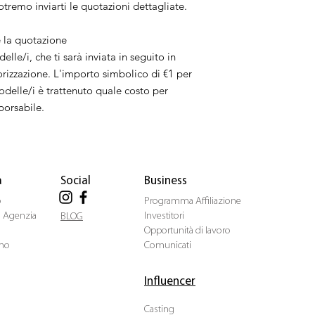
tremo inviarti le quotazioni dettagliate.
è la quotazione
lle/i, che ti sarà inviata in seguito in
orizzazione. L'importo simbolico di €1 per
odelle/i è trattenuto quale costo per
borsabile.
a
Social
Business
o
Programma Affiliazione
ua Agenzia
Investitori
BLOG
Opportunità di lavoro
mo
Comunicati
Influencer
Casting