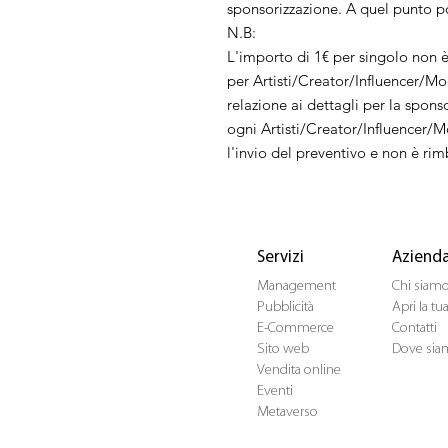
sponsorizzazione. A quel punto po
N.B:
L'importo di 1€ per singolo non 
per Artisti/Creator/Influencer/Mode
relazione ai dettagli per la spons
ogni Artisti/Creator/Influencer/M
l'invio del preventivo e non è rim
Servizi
Aziend
Management
Chi siam
Pubblicità
Apri la t
E-Commerce
Contatti
Sito web
Dove sia
Vendita online
Eventi
Metaverso