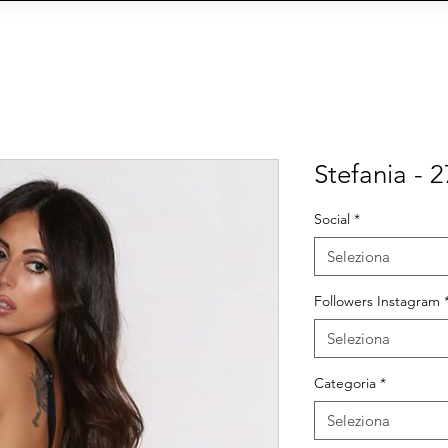
 AGENZIA
INFLUENCER E MODELS
FORMAT
CY
Social Management
IA
eCommerce
Siti We
Stefania - 
Social
*
Seleziona
Followers Instagram
Seleziona
Categoria
*
Seleziona