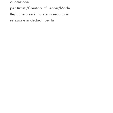
quotazione
per Artisti/Creator/Influencer/Mode
lle/i, che ti sarà inviata in seguito in
relazione ai dettagli per la
sponsorizzazione. L'importo
simbolico di €1 per
ogni Artisti/Creator/Influencer/Mod
elle/i è trattenuto quale costo per
l'invio del preventivo e non è
rimborsabile.
Servizi
Azienda
Social
Management
Chi siamo
Pubblicità
Apri la tua
E-Commerce
Agenzia
Sito web
Contatti
Vendita online
Dove siamo
Eventi
Metaverso
Influencer
Business