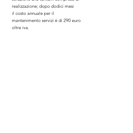
realizzazione; dopo dodici mesi
il costo annuale per il
mantenimento servizi è di 290 euro
oltre iva.
- Mensile: Il prezzo fa riferimento
all'unico canone mensile che
pagherai. Puoi annullare in qualsiasi
momento. L'annullamento
comporta la cancellazione
completa del sito web.
Servizi
Azienda
Social
Management
Chi siamo
Pubblicità
Apri la tua
E-Commerce
Agenzia
Sito web
Contatti
Vendita online
Dove siamo
Eventi
Metaverso