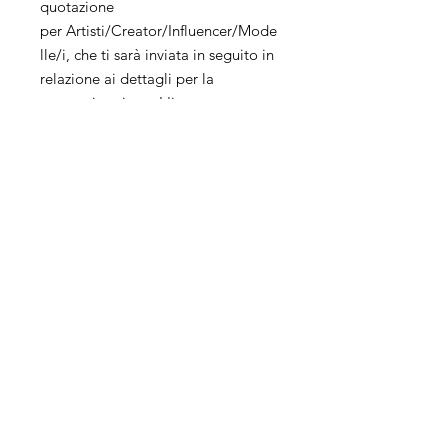
quotazione
per Artisti/Creator/Influencer/Mode
lle/i, che ti sarà inviata in seguito in
relazione ai dettagli per la
sponsorizzazione. L'importo
simbolico di €1 per
ogni Artisti/Creator/Influencer/Mod
elle/i è trattenuto quale costo per
l'invio del preventivo e non è
rimborsabile.
Servizi
Azienda
Social
Management
Chi siamo
Pubblicità
Apri la tua
E-Commerce
Agenzia
Sito web
Contatti
Vendita online
Dove siamo
Eventi
Metaverso
Influencer
Business