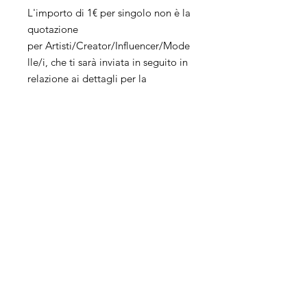
L'importo di 1€ per singolo non è la
quotazione
per Artisti/Creator/Influencer/Mode
lle/i, che ti sarà inviata in seguito in
relazione ai dettagli per la
sponsorizzazione. L'importo
simbolico di €1 per
ogni Artisti/Creator/Influencer/Mod
elle/i è trattenuto quale costo per
l'invio del preventivo e non è
rimborsabile.
Servizi
Azienda
Social
Management
Chi siamo
Pubblicità
Apri la tua
E-Commerce
Agenzia
Sito web
Contatti
Vendita online
Dove siamo
Eventi
Metaverso