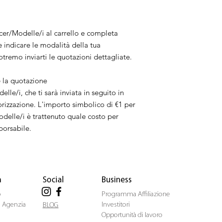
ncer/Modelle/i al carrello e completa
e indicare le modalità della tua
tremo inviarti le quotazioni dettagliate.
è la quotazione
lle/i, che ti sarà inviata in seguito in
orizzazione. L'importo simbolico di €1 per
odelle/i è trattenuto quale costo per
borsabile.
a
Social
Business
o
Programma Affiliazione
ua Agenzia
Investitori
BLOG
Opportunità di lavoro