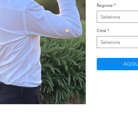
Regione
*
Seleziona
Città
*
Seleziona
AGGIU