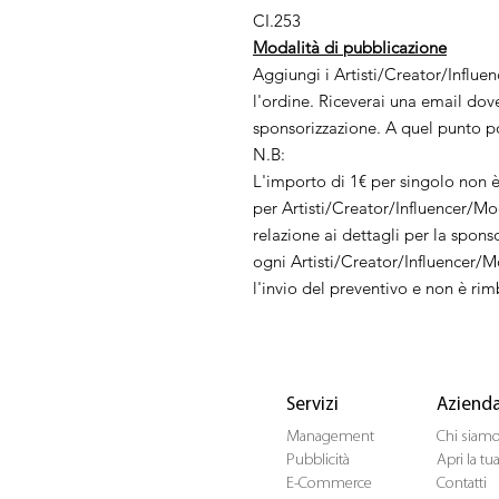
CI.253
Modalità di pubblicazione
Aggiungi i Artisti/Creator/Influe
l'ordine. Riceverai una email dov
sponsorizzazione. A quel punto po
N.B:
L'importo di 1€ per singolo non 
per Artisti/Creator/Influencer/Mode
relazione ai dettagli per la spons
ogni Artisti/Creator/Influencer/M
l'invio del preventivo e non è rim
Servizi
Aziend
Management
Chi siam
Pubblicità
Apri la t
E-Commerce
Contatti