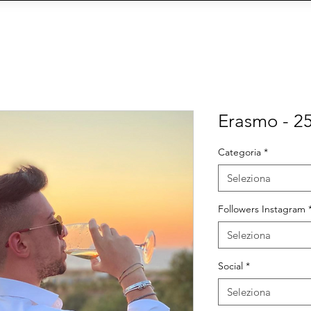
 AGENZIA
INFLUENCER E MODELS
FORMAT
CY
Social Management
IA
eCommerce
Siti We
Erasmo - 2
Categoria
*
Seleziona
Followers Instagram
Seleziona
Social
*
Seleziona