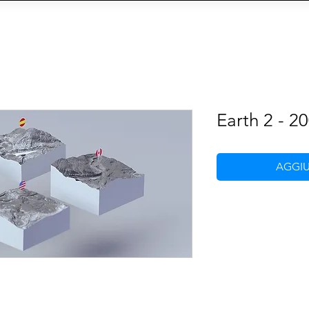
 AGENZIA
INFLUENCER E MODELS
FORMAT
CY
Social Management
IA
eCommerce
Siti We
Earth 2 - 2
AGGIU