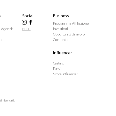
a
Social
Business
o
Programma Affiliazione
ua Agenzia
Investitori
BLOG
Opportunità di lavoro
mo
Comunicati
Influencer
Casting
Fansite
Score influencer
i riservati.