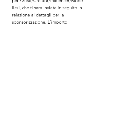
per Artisti/Creator/Influencer/Mode
lle/i, che ti sarà inviata in seguito in
relazione ai dettagli per la
sponsorizzazione. L'importo
simbolico di €1 per
ogni Artisti/Creator/Influencer/Mod
elle/i è trattenuto quale costo per
l'invio del preventivo e non è
rimborsabile.
Servizi
Azienda
Social
Management
Chi siamo
Pubblicità
Apri la tua
E-Commerce
Agenzia
Sito web
Contatti
Vendita online
Dove siamo
Eventi
Metaverso
Influencer
Business
Programma Affiliazione
Casting
Investitori