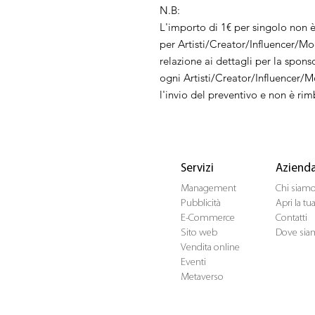
N.B:
L'importo di 1€ per singolo non 
per Artisti/Creator/Influencer/Mode
relazione ai dettagli per la spons
ogni Artisti/Creator/Influencer/M
l'invio del preventivo e non è rim
Servizi
Aziend
Management
Chi siam
Pubblicità
Apri la t
E-Commerce
Contatti
Sito web
Dove sia
Vendita online
Eventi
Metaverso