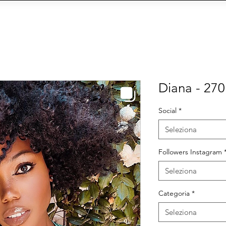
 AGENZIA
INFLUENCER E MODELS
FORMAT
CY
Social Management
IA
eCommerce
Siti We
Diana - 270
Social
*
Seleziona
Followers Instagram
Seleziona
Categoria
*
Seleziona