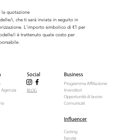
è la quotazione
lle/i, che ti sarà inviata in seguito in
orizzazione. L'importo simbolico di €1 per
odelle/i è trattenuto quale costo per
borsabile.
a
Social
Business
o
Programma Affiliazione
ua Agenzia
Investitori
BLOG
Opportunità di lavoro
mo
Comunicati
Influencer
Casting
Fansite