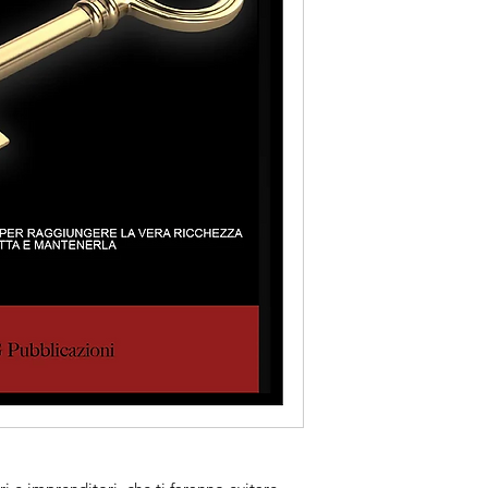
portato al successo, 
10 Regole per la Ric
Eliminare la conv
alto per diventare 
Dimostrare quale 
economico-finanzi
Insegnare come c
Valerio Schito ha aff
decine di migliaia d
Con le sue idee spess
convenzionale, è noto
con cui parla e per 
l'istruzione finanziar
Tutti abbiamo bisogno 
hanno raggiunto la ri
"Il motivo principale
finanziari è perché c
non capire cosa fare.
mai spiegato nulla. H
personaggi davvero ri
furbizia a volte, fin