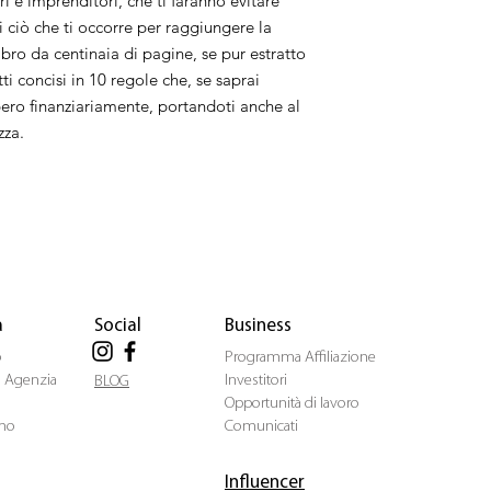
i e imprenditori, che ti faranno evitare
appreso sulla mia pell
i ciò che ti occorre per raggiungere la
ricchi, facendole mie
libro da centinaia di pagine, se pur estratto
realtà, che mai avreb
ti concisi in 10 regole che, se saprai
ibero finanziariamente, portandoti anche al
zza.
a
Social
Business
o
Programma Affiliazione
ua Agenzia
Investitori
BLOG
Opportunità di lavoro
mo
Comunicati
Influencer