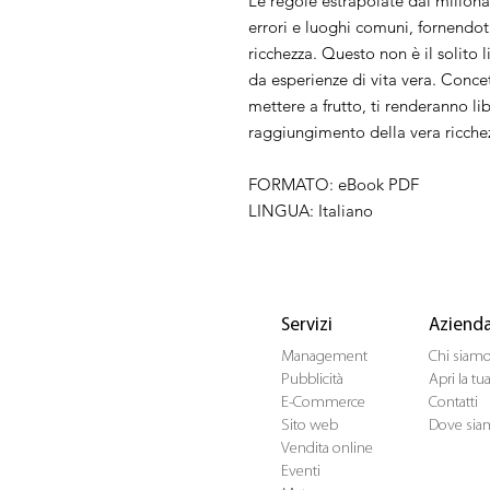
Le regole estrapolate dai milionar
errori e luoghi comuni, fornendot
ricchezza. Questo non è il solito 
da esperienze di vita vera. Concet
mettere a frutto, ti renderanno l
raggiungimento della vera ricche
FORMATO: eBook PDF
LINGUA: Italiano
Servizi
Aziend
Management
Chi siam
Pubblicità
Apri la t
E-Commerce
Contatti
Sito web
Dove sia
Vendita online
Eventi