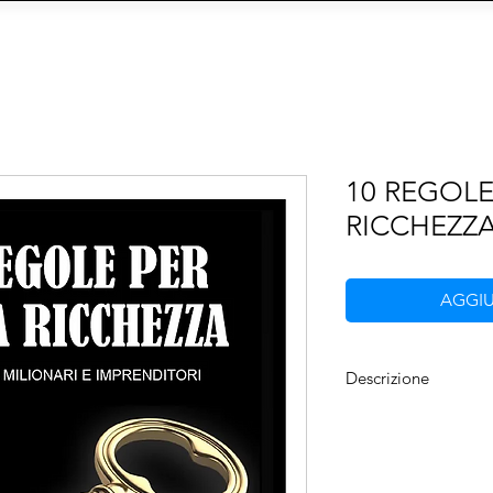
 AGENZIA
INFLUENCER E MODELS
FORMAT
CY
Social Management
IA
eCommerce
Siti We
10 REGOLE
RICCHEZZ
AGGIU
Descrizione
Il trentenne definito 
solo" dal nulla raggiu
obiettivi. L'autore c
luoghi comuni da sfa