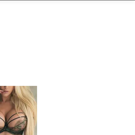
CONTATTI
b
Eventi
QR-Code
More