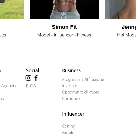
Simon Fit
Jenn
ctor
Model - Influencer - Fitness
Hot Model
a
Social
Business
o
Programma Affiliazione
ua Agenzia
Investitori
BLOG
Opportunità di lavoro
mo
Comunicati
Influencer
Casting
Fansite