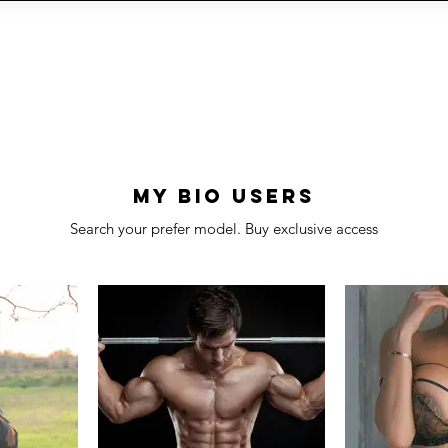
 AGENZIA
INFLUENCER E MODELS
FORMAT
CY
Social Management
IA
eCommerce
Siti We
My bio users
Search your prefer model. Buy exclusive access