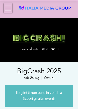
Torna al sito BIGCRASH
BigCrash 2025
sab 26 lug
  |  
Ostuni
I biglietti non sono in vendita
Scopri gli altri eventi