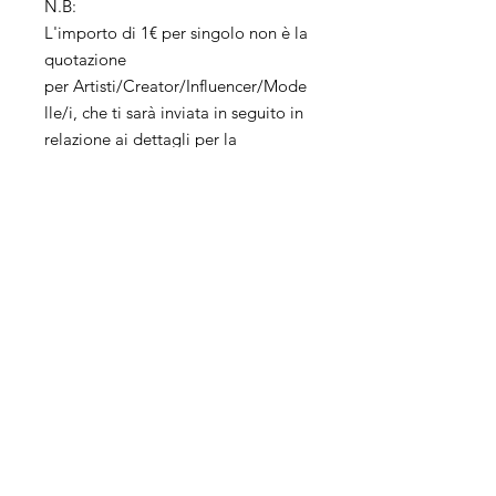
N.B:
L'importo di 1€ per singolo non è la
quotazione
per Artisti/Creator/Influencer/Mode
lle/i, che ti sarà inviata in seguito in
relazione ai dettagli per la
sponsorizzazione. L'importo
simbolico di €1 per
ogni Artisti/Creator/Influencer/Mod
elle/i è trattenuto quale costo per
l'invio del preventivo e non è
rimborsabile.
Servizi
Azienda
Social
Management
About us
Advertising
Franchising
E-Commerce
Contact Us
Web Site
Position
Online selling
Events
Metaverse