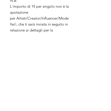
N.B:
L'importo di 1€ per singolo non è la
quotazione
per Artisti/Creator/Influencer/Mode
lle/i, che ti sarà inviata in seguito in
relazione ai dettagli per la
sponsorizzazione. L'importo
simbolico di €1 per
ogni Artisti/Creator/Influencer/Mod
elle/i è trattenuto quale costo per
l'invio del preventivo e non è
rimborsabile.
Servizi
Azienda
Social
Management
About us
Advertising
Franchising
E-Commerce
Contact Us
Web Site
Position
Online selling
Events
Metaverse