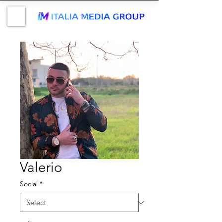
Valerio
Social
*