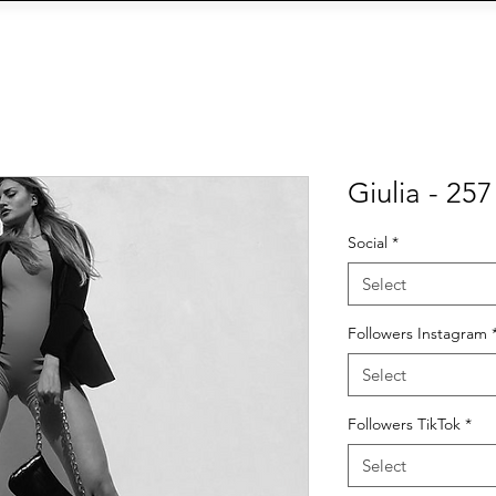
OIN THE AGENCY
VIEW TALENTS
CONTACT U
CY
Social Management
IA
eCommerce
Siti We
Giulia - 257
Social
*
Select
Followers Instagram
Select
Followers TikTok
*
Select