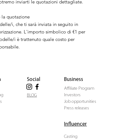
tremo inviarti le quotazioni dettagliate.
è la quotazione
lle/i, che ti sarà inviata in seguito in
orizzazione. L'importo simbolico di €1 per
odelle/i è trattenuto quale costo per
borsabile.
a
Social
Business
Affiliate Program
ng
Investors
BLOG
s
Job opportunities
Press releases
Influencer
Casting