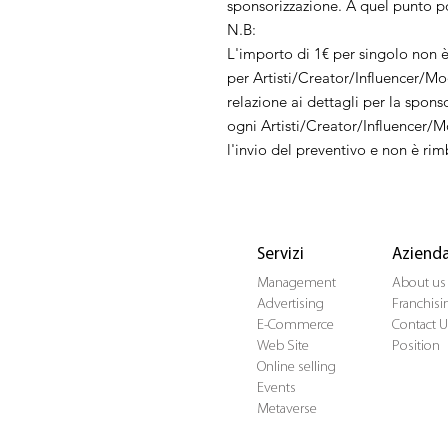
sponsorizzazione. A quel punto po
N.B:
L'importo di 1€ per singolo non 
per Artisti/Creator/Influencer/Mode
relazione ai dettagli per la spons
ogni Artisti/Creator/Influencer/M
l'invio del preventivo e non è rim
Servizi
Aziend
Management
About us
Advertising
Franchisi
E-Commerce
Contact U
Web Site
Position
Online selling
Events
Metaverse