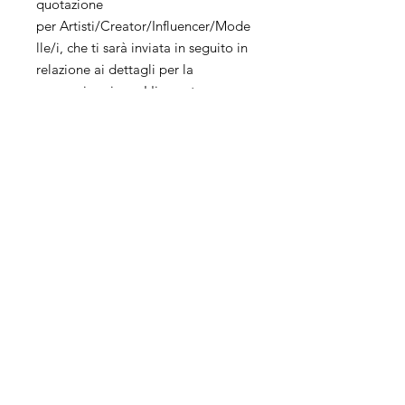
quotazione
per Artisti/Creator/Influencer/Mode
lle/i, che ti sarà inviata in seguito in
relazione ai dettagli per la
sponsorizzazione. L'importo
simbolico di €1 per
ogni Artisti/Creator/Influencer/Mod
elle/i è trattenuto quale costo per
l'invio del preventivo e non è
rimborsabile.
Servizi
Azienda
Social
Management
About us
Advertising
Franchising
E-Commerce
Contact Us
Web Site
Position
Online selling
Events
Metaverse
Influencer
Business