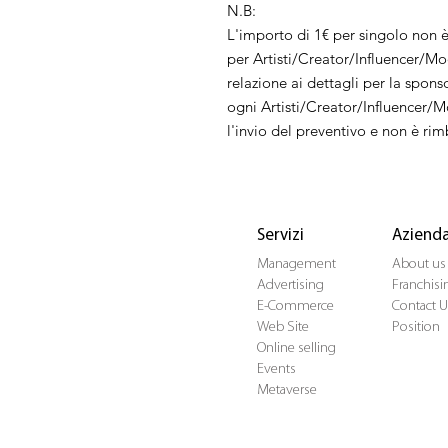
N.B:
L'importo di 1€ per singolo non 
per Artisti/Creator/Influencer/Mode
relazione ai dettagli per la spons
ogni Artisti/Creator/Influencer/M
l'invio del preventivo e non è rim
Servizi
Aziend
Management
About us
Advertising
Franchisi
E-Commerce
Contact U
Web Site
Position
Online selling
Events
Metaverse