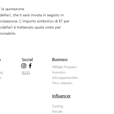
è la quotazione
lle/i, che ti sarà inviata in seguito in
orizzazione. L'importo simbolico di €1 per
odelle/i è trattenuto quale costo per
borsabile.
a
Social
Business
Affiliate Program
ng
Investors
BLOG
s
Job opportunities
Press releases
Influencer
Casting
Fansite