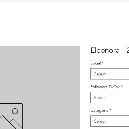
OIN THE AGENCY
VIEW TALENTS
CONTACT U
CY
Social Management
IA
eCommerce
Siti We
Eleonora - 
Social
*
Select
Followers TikTok
*
Select
Categoria
*
Select