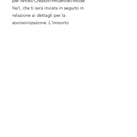
per Artisti/Creator/Influencer/Mode
lle/i, che ti sarà inviata in seguito in
relazione ai dettagli per la
sponsorizzazione. L'importo
simbolico di €1 per
ogni Artisti/Creator/Influencer/Mod
elle/i è trattenuto quale costo per
l'invio del preventivo e non è
rimborsabile.
Servizi
Azienda
Social
Management
About us
Advertising
Franchising
E-Commerce
Contact Us
Web Site
Position
Online selling
Events
Metaverse
Influencer
Business
Affiliate Program
Casting
Investors