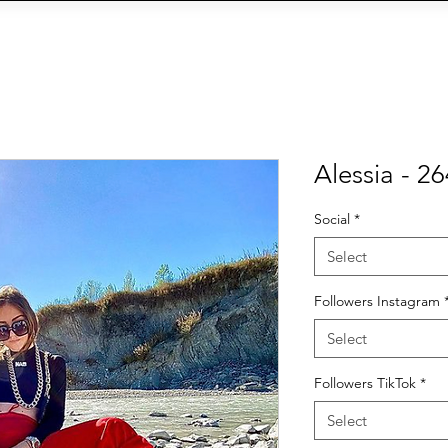
OIN THE AGENCY
VIEW TALENTS
CONTACT U
CY
Social Management
IA
eCommerce
Siti We
Alessia - 26
Social
*
Select
Followers Instagram
Select
Followers TikTok
*
Select