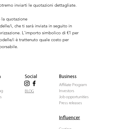
tremo inviarti le quotazioni dettagliate.
è la quotazione
lle/i, che ti sarà inviata in seguito in
orizzazione. L'importo simbolico di €1 per
odelle/i è trattenuto quale costo per
borsabile.
a
Social
Business
Affiliate Program
ng
Investors
BLOG
s
Job opportunities
Press releases
Influencer