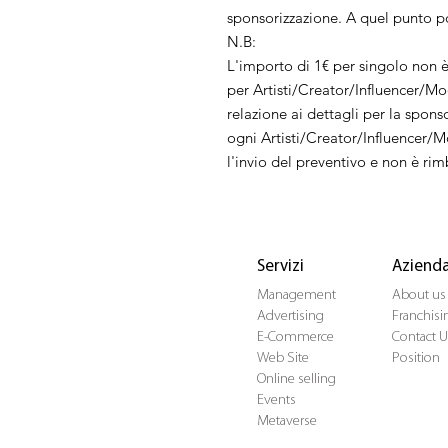
sponsorizzazione. A quel punto po
N.B:
L'importo di 1€ per singolo non 
per Artisti/Creator/Influencer/Mode
relazione ai dettagli per la spons
ogni Artisti/Creator/Influencer/M
l'invio del preventivo e non è rim
Servizi
Aziend
Management
About us
Advertising
Franchisi
E-Commerce
Contact U
Web Site
Position
Online selling
Events
Metaverse